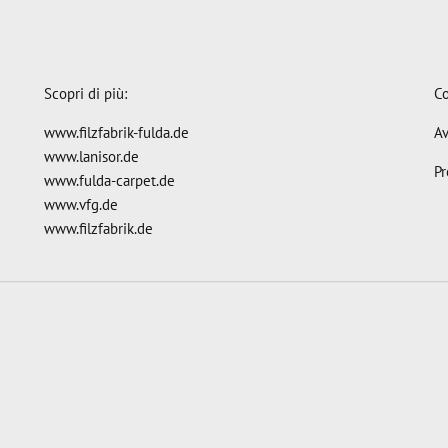
Scopri di più:
Co
www.filzfabrik-fulda.de
Av
www.lanisor.de
Pr
www.fulda-carpet.de
www.vfg.de
www.filzfabrik.de