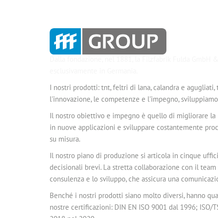
Dalla fondazione, nel 1881, la Filzfabrik Fulda GmbH &
esclusivamente in Germania.
I nostri prodotti: tnt, feltri di lana, calandra e agugliat
l'innovazione, le competenze e l'impegno, sviluppiamo so
Il nostro obiettivo e impegno è quello di migliorare la
in nuove applicazioni e sviluppare costantemente proce
su misura.
Il nostro piano di produzione si articola in cinque uff
decisionali brevi. La stretta collaborazione con il tea
consulenza e lo sviluppo, che assicura una comunicazion
Benché i nostri prodotti siano molto diversi, hanno qua
nostre certificazioni: DIN EN ISO 9001 dal 1996; ISO/