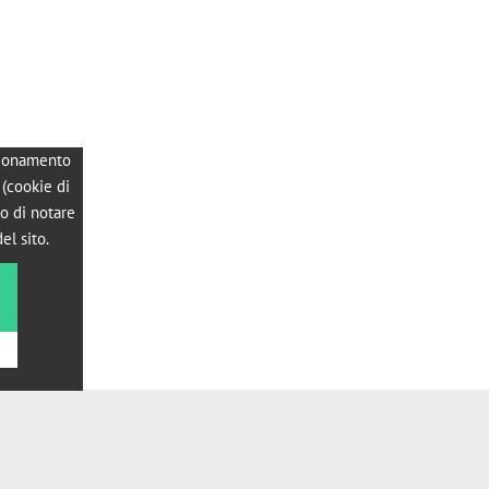
nzionamento
 (cookie di
o di notare
el sito.