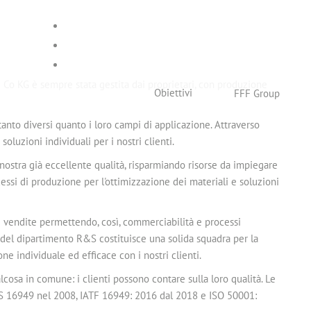
 Co KG è sempre stata gestita dai proprietari, con produzione
Obiettivi
FFF Group
i, tanto diversi quanto i loro campi di applicazione. Attraverso
luzioni individuali per i nostri clienti.
 nostra già eccellente qualità, risparmiando risorse da impiegare
ssi di produzione per l'ottimizzazione dei materiali e soluzioni
ici vendite permettendo, così, commerciabilità e processi
m del dipartimento R&S costituisce una solida squadra per la
e individuale ed efficace con i nostri clienti.
lcosa in comune: i clienti possono contare sulla loro qualità. Le
TS 16949 nel 2008, IATF 16949: 2016 dal 2018 e ISO 50001: