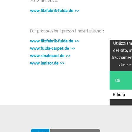
2018 nel 2020.
www.filzfabrik-fulda.de >>
Per prenotazioni presso i nostri partner:
www.filzfabrik-fulda.de >>
Utilizziam
www.fulda-carpet.de >>
del sito, 
www.sinaboard.de >>
tracciamen
www.lanisor.de >>
che se 
Ok
Rifiuta