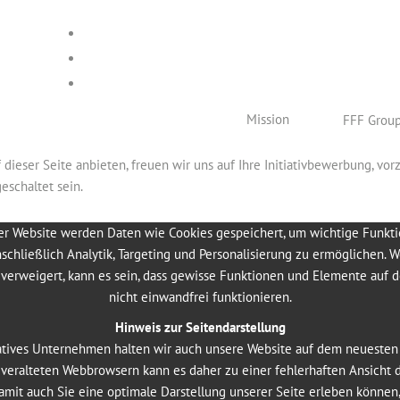
Mission
FFF Grou
f dieser Seite anbieten, freuen wir uns auf Ihre Initiativbewerbung, vo
eschaltet sein.
er Website werden Daten wie Cookies gespeichert, um wichtige Funkt
nschließlich Analytik, Targeting und Personalisierung zu ermöglichen. 
nehmen, die eine gemeinsame Passion teilen: Vliesstoffe und Filze! D
verweigert, kann es sein, dass gewisse Funktionen und Elemente auf 
h der Vliesstoffe und als weltweit größter Produzent von Wollfilzen si
nicht einwandfrei funktionieren.
en sind namhafte und anspruchsvolle Unternehmen aus der Filtrations-, 
atter sowie die klassische Textilindustrie.
Hinweis zur Seitendarstellung
atives Unternehmen halten wir auch unsere Website auf dem neuesten
n veralteten Webbrowsern kann es daher zu einer fehlerhaften Ansicht 
mit auch Sie eine optimale Darstellung unserer Seite erleben können