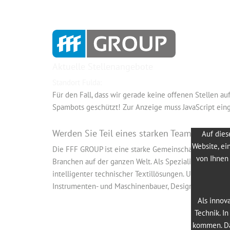
Aktuelle Stellenangebote
Standort Fulda:
Für den Fall, dass wir gerade keine offenen Stellen au
Spambots geschützt! Zur Anzeige muss JavaScript eing
Werden Sie Teil eines starken Teams
Auf dies
Website, ei
Die FFF GROUP ist eine starke Gemeinschaft von Unter
von Ihnen 
Branchen auf der ganzen Welt. Als Spezialist im Bereic
intelligenter technischer Textillösungen. Unsere Kund
Instrumenten- und Maschinenbauer, Designer, Raumausst
Als innov
Technik. I
kommen. Da