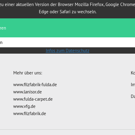
zu einer aktuellen Version der Browser Mozilla Firefox, Google Chrome
Edge oder Safari zu wechseln.
ren
rn
Infos zum Datenschutz
Mehr über uns:
Ko
www.filzfabrik-fulda.de
I
www.lanisor.de
D
www.fulda-carpet.de
www.vfg.de
www.filzfabrik.de