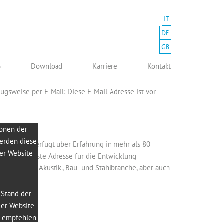
IT
DE
GB
Download
Karriere
Kontakt
p
rzugsweise per E-Mail:
Diese E-Mail-Adresse ist vor
ionen der
Werden diese
ie Gruppe verfügt über Erfahrung in mehr als 80
der Website
nd wir die erste Adresse für die Entwicklung
Automobil-, Akustik-, Bau- und Stahlbranche, aber auch
 Stand der
der Website
, empfehlen